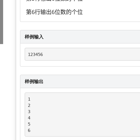
第6行输出6位数的个位
样例输入
123456
样例输出
1

2

3

4

5

6