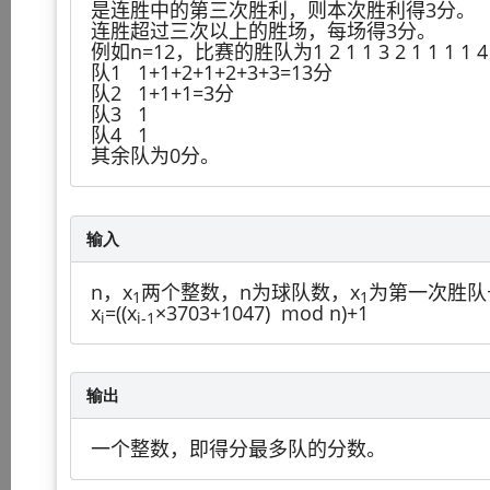
是连胜中的第三次胜利，则本次胜利得3分。
连胜超过三次以上的胜场，每场得3分。
例如n=12，比赛的胜队为1 2 1 1 3 2 1 1 1 
队1 1+1+2+1+2+3+3=13分
队2 1+1+1=3分
队3 1
队4 1
其余队为0分。
输入
n，x
两个整数，n为球队数，x
为第一次胜队
1
1
x
=((x
×3703+1047) mod n)+1
i
i-1
输出
一个整数，即得分最多队的分数。