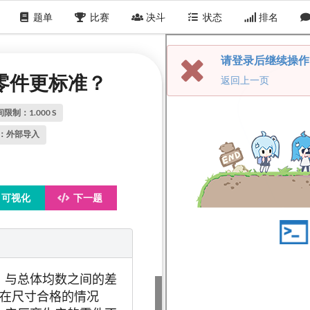
题单
比赛
决斗
状态
排名
的零件更标准？
间限制：
1.000
S
：
外部导入
可视化
下一题
）与总体均数之间的差
求在尺寸合格的情况