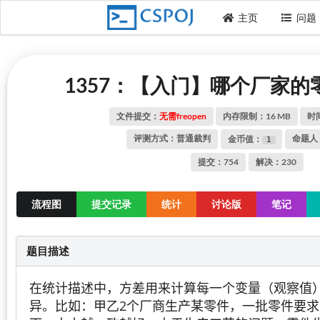
主页
问题
1357：【入门】哪个厂家
文件提交：
无需freopen
内存限制：
16
MB
时
评测方式：普通裁判
命题人
金币值：
1
提交：754
解决：230
流程图
提交记录
统计
讨论版
笔记
题目描述
在统计描述中，方差用来计算每一个变量（观察值
异。比如：甲乙2个厂商生产某零件，一批零件要