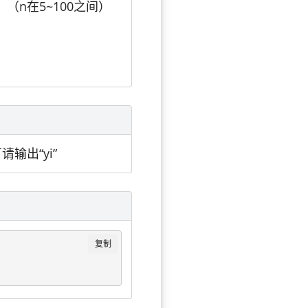
n在5~100之间）
输出“yi”
复制